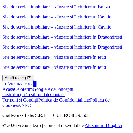
Site de servicii imobiliare – vânzare și închiriere în Botiza
Site de servicii imobiliare – vânzare și închiriere
în
Cavnic
Site de servicii imobiliare – vânzare și închiriere în Cavnic
Site de servicii imobiliare – vânzare și închiriere
în
Dragomiresti
Site de servicii imobiliare – vânzare și închiriere în Dragomiresti
Site de servicii imobiliare – vânzare și închiriere
în
Ieud
Site de servicii imobiliare – vânzare și închiriere în Ieud
Arată toate (17)
➜
/vreau-site.ro
█
Acasă
Ce oferim
Google Ads
Conceptul
nostru
Prețuri
Testimoniale
Contact
Termeni și Condiții
Politica de Confidențialitate
Politica de
Cookies
ANPC
Craftworks Labs S.R.L — CUI: RO48293568
©
2026
vreau-site.ro | Concept dezvoltat de
Alexandru Drăghici