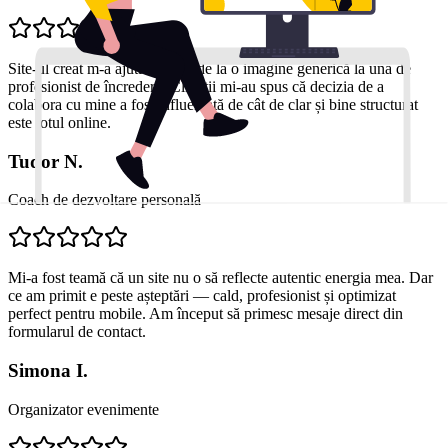
Site-ul creat m-a ajutat să trec de la o imagine generică la una de
profesionist de încredere. Clienții mi-au spus că decizia de a
colabora cu mine a fost influențată de cât de clar și bine structurat
este totul online.
Tudor N.
Coach de dezvoltare personală
Mi-a fost teamă că un site nu o să reflecte autentic energia mea. Dar
ce am primit e peste așteptări — cald, profesionist și optimizat
perfect pentru mobile. Am început să primesc mesaje direct din
formularul de contact.
Simona I.
Organizator evenimente