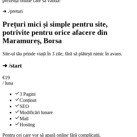
prezență online care să vândă!
➜ ./preturi
Prețuri mici și simple pentru site,
potrivite pentru orice afacere din
Maramureș, Borsa
Site-ul tău prinde viață în 3 zile, fără să plătești nimic în avans.
➜ /start
€
19
/ luna
3 Pagini
Conținut
SEO
Modificări lunare
Mail
Hosting
Pentru cei care vor să apară online fără complicații.