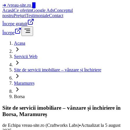
➜
/vreau-site.ro
█
Acasă
Ce oferim
Google Ads
Conceptul
nostru
Prețuri
Testimoniale
Contact
Începe gratuit
Începe
Acasa
Servicii Web
Site de servicii imobiliare – vânzare și închiriere
Maramureș
Borsa
Site de servicii imobiliare – vânzare și închiriere în
Borsa, Maramureș
de
Echipa vreau-site.ro
(Craftworks Labs)
•
Actualizat la
5 august