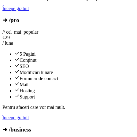
Începe gratuit
➜ /pro
// cel_mai_popular
€
29
/ luna
5 Pagini
Conținut
SEO
Modificări lunare
Formular de contact
Mail
Hosting
Support
Pentru afaceri care vor mai mult.
Începe gratuit
➜ /business