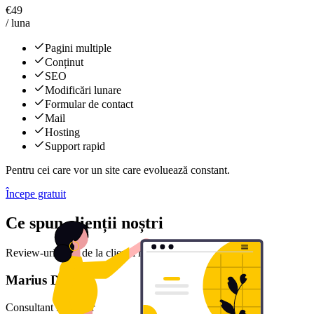
€
49
/ luna
Pagini multiple
Conținut
SEO
Modificări lunare
Formular de contact
Mail
Hosting
Support rapid
Pentru cei care vor un site care evoluează constant.
Începe gratuit
Ce spun clienții noștri
Review-uri reale de la clienții noștri mulțumiți
Marius D.
Consultant financiar