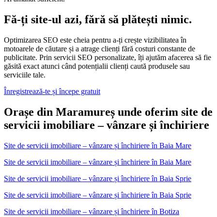
Fă-ți site-ul azi, fără să plătești nimic.
Optimizarea SEO este cheia pentru a-ți crește vizibilitatea în
motoarele de căutare și a atrage clienți fără costuri constante de
publicitate. Prin servicii SEO personalizate, îți ajutăm afacerea să fie
găsită exact atunci când potențialii clienți caută produsele sau
serviciile tale.
Înregistrează-te și începe gratuit
Orașe din Maramureș unde oferim site de
servicii imobiliare – vânzare și închiriere
Site de servicii imobiliare – vânzare și închiriere
în
Baia Mare
Site de servicii imobiliare – vânzare și închiriere în Baia Mare
Site de servicii imobiliare – vânzare și închiriere
în
Baia Sprie
Site de servicii imobiliare – vânzare și închiriere în Baia Sprie
Site de servicii imobiliare – vânzare și închiriere
în
Botiza