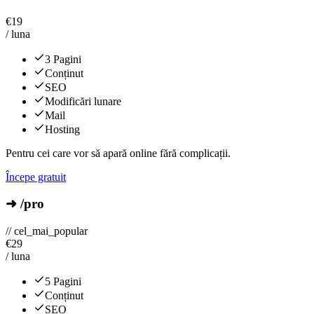
€
19
/ luna
3 Pagini
Conținut
SEO
Modificări lunare
Mail
Hosting
Pentru cei care vor să apară online fără complicații.
Începe gratuit
➜ /pro
// cel_mai_popular
€
29
/ luna
5 Pagini
Conținut
SEO