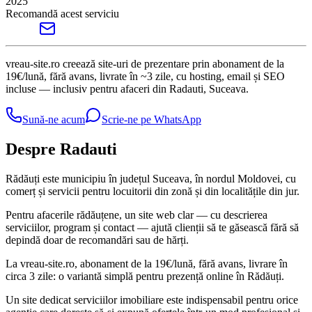
2025
Recomandă acest serviciu
vreau-site.ro creează site-uri de prezentare prin abonament de la
19€/lună, fără avans, livrate în ~3 zile, cu hosting, email și SEO
incluse — inclusiv pentru afaceri din Radauti, Suceava.
Sună-ne acum
Scrie-ne pe WhatsApp
Despre Radauti
Rădăuți este municipiu în județul Suceava, în nordul Moldovei, cu
comerț și servicii pentru locuitorii din zonă și din localitățile din jur.
Pentru afacerile rădăuțene, un site web clar — cu descrierea
serviciilor, program și contact — ajută clienții să te găsească fără să
depindă doar de recomandări sau de hărți.
La vreau-site.ro, abonament de la 19€/lună, fără avans, livrare în
circa 3 zile: o variantă simplă pentru prezență online în Rădăuți.
Un site dedicat serviciilor imobiliare este indispensabil pentru orice