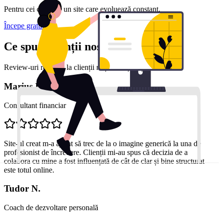
Pentru cei care vor un site care evoluează constant.
Începe gratuit
Ce spun clienții noștri
Review-uri reale de la clienții noștri mulțumiți
Marius D.
Consultant financiar
Site-ul creat m-a ajutat să trec de la o imagine generică la una de
profesionist de încredere. Clienții mi-au spus că decizia de a
colabora cu mine a fost influențată de cât de clar și bine structurat
este totul online.
Tudor N.
Coach de dezvoltare personală