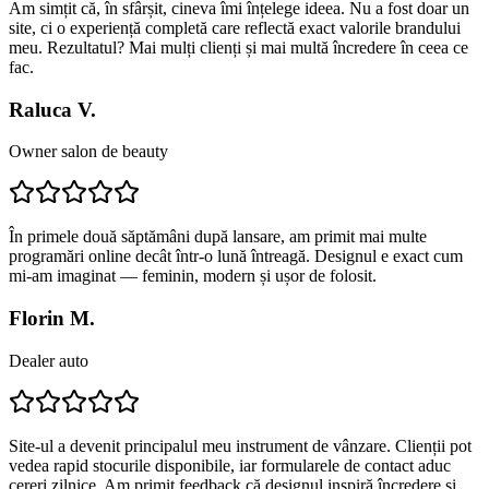
Am simțit că, în sfârșit, cineva îmi înțelege ideea. Nu a fost doar un
site, ci o experiență completă care reflectă exact valorile brandului
meu. Rezultatul? Mai mulți clienți și mai multă încredere în ceea ce
fac.
Raluca V.
Owner salon de beauty
În primele două săptămâni după lansare, am primit mai multe
programări online decât într-o lună întreagă. Designul e exact cum
mi-am imaginat — feminin, modern și ușor de folosit.
Florin M.
Dealer auto
Site-ul a devenit principalul meu instrument de vânzare. Clienții pot
vedea rapid stocurile disponibile, iar formularele de contact aduc
cereri zilnice. Am primit feedback că designul inspiră încredere și