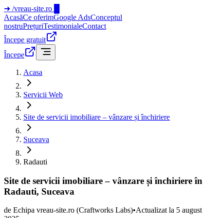
➜
/vreau-site.ro
█
Acasă
Ce oferim
Google Ads
Conceptul
nostru
Prețuri
Testimoniale
Contact
Începe gratuit
Începe
Acasa
Servicii Web
Site de servicii imobiliare – vânzare și închiriere
Suceava
Radauti
Site de servicii imobiliare – vânzare și închiriere în
Radauti, Suceava
de
Echipa vreau-site.ro
(Craftworks Labs)
•
Actualizat la
5 august