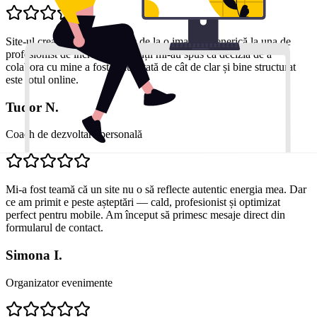
Site-ul creat m-a ajutat să trec de la o imagine generică la una de
profesionist de încredere. Clienții mi-au spus că decizia de a
colabora cu mine a fost influențată de cât de clar și bine structurat
este totul online.
Tudor N.
Coach de dezvoltare personală
Mi-a fost teamă că un site nu o să reflecte autentic energia mea. Dar
ce am primit e peste așteptări — cald, profesionist și optimizat
perfect pentru mobile. Am început să primesc mesaje direct din
formularul de contact.
Simona I.
Organizator evenimente