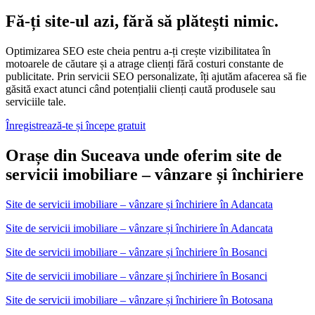
Fă-ți site-ul azi, fără să plătești nimic.
Optimizarea SEO este cheia pentru a-ți crește vizibilitatea în
motoarele de căutare și a atrage clienți fără costuri constante de
publicitate. Prin servicii SEO personalizate, îți ajutăm afacerea să fie
găsită exact atunci când potențialii clienți caută produsele sau
serviciile tale.
Înregistrează-te și începe gratuit
Orașe din Suceava unde oferim site de
servicii imobiliare – vânzare și închiriere
Site de servicii imobiliare – vânzare și închiriere
în
Adancata
Site de servicii imobiliare – vânzare și închiriere în Adancata
Site de servicii imobiliare – vânzare și închiriere
în
Bosanci
Site de servicii imobiliare – vânzare și închiriere în Bosanci
Site de servicii imobiliare – vânzare și închiriere
în
Botosana