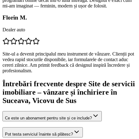
programări online decât într-o lună întreagă. Designul e exact cum
mi-am imaginat — feminin, modern și ușor de folosit.
Florin M.
Dealer auto
Site-ul a devenit principalul meu instrument de vânzare. Clienții pot
vedea rapid stocurile disponibile, iar formularele de contact aduc
cereri zilnice. Am primit feedback că designul inspiră încredere și
profesionalism.
Întrebări frecvente despre
Site de servicii
imobiliare – vânzare și închiriere
în
Suceava
, Vicovu de Sus
Ce este un abonament pentru site și ce include?
Pot testa serviciul înainte să plătesc?