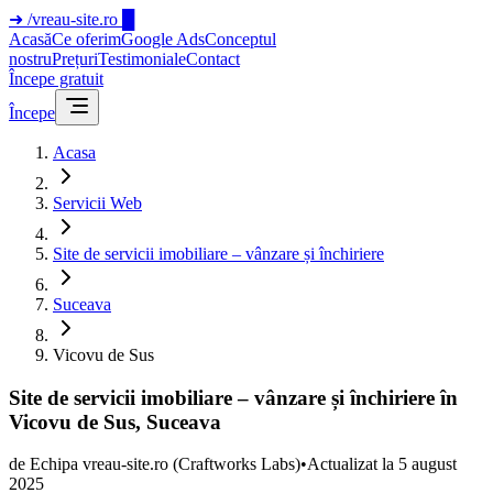
➜
/vreau-site.ro
█
Acasă
Ce oferim
Google Ads
Conceptul
nostru
Prețuri
Testimoniale
Contact
Începe gratuit
Începe
Acasa
Servicii Web
Site de servicii imobiliare – vânzare și închiriere
Suceava
Vicovu de Sus
Site de servicii imobiliare – vânzare și închiriere în
Vicovu de Sus, Suceava
de
Echipa vreau-site.ro
(Craftworks Labs)
•
Actualizat la
5 august
2025