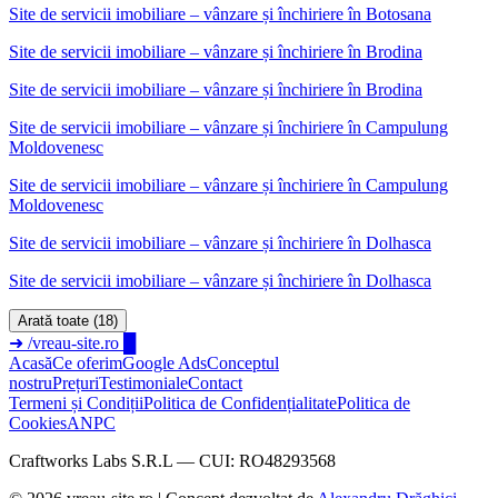
Site de servicii imobiliare – vânzare și închiriere în Botosana
Site de servicii imobiliare – vânzare și închiriere
în
Brodina
Site de servicii imobiliare – vânzare și închiriere în Brodina
Site de servicii imobiliare – vânzare și închiriere
în
Campulung
Moldovenesc
Site de servicii imobiliare – vânzare și închiriere în Campulung
Moldovenesc
Site de servicii imobiliare – vânzare și închiriere
în
Dolhasca
Site de servicii imobiliare – vânzare și închiriere în Dolhasca
Arată toate (18)
➜
/vreau-site.ro
█
Acasă
Ce oferim
Google Ads
Conceptul
nostru
Prețuri
Testimoniale
Contact
Termeni și Condiții
Politica de Confidențialitate
Politica de
Cookies
ANPC
Craftworks Labs S.R.L — CUI: RO48293568