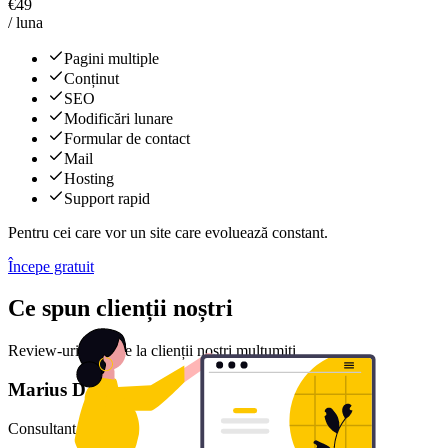
€
49
/ luna
Pagini multiple
Conținut
SEO
Modificări lunare
Formular de contact
Mail
Hosting
Support rapid
Pentru cei care vor un site care evoluează constant.
Începe gratuit
Ce spun clienții noștri
Review-uri reale de la clienții noștri mulțumiți
Marius D.
Consultant financiar