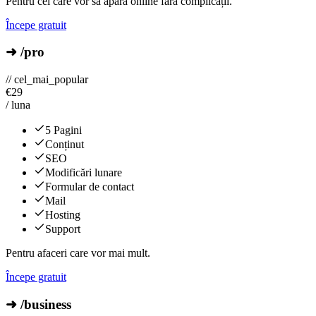
Pentru cei care vor să apară online fără complicații.
Începe gratuit
➜ /pro
// cel_mai_popular
€
29
/ luna
5 Pagini
Conținut
SEO
Modificări lunare
Formular de contact
Mail
Hosting
Support
Pentru afaceri care vor mai mult.
Începe gratuit
➜ /business