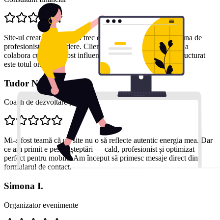
Site-ul creat m-a ajutat să trec de la o imagine generică la una de
profesionist de încredere. Clienții mi-au spus că decizia de a
colabora cu mine a fost influențată de cât de clar și bine structurat
este totul online.
Tudor N.
Coach de dezvoltare personală
Mi-a fost teamă că un site nu o să reflecte autentic energia mea. Dar
ce am primit e peste așteptări — cald, profesionist și optimizat
perfect pentru mobile. Am început să primesc mesaje direct din
formularul de contact.
Simona I.
Organizator evenimente