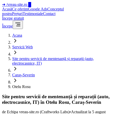
➜
/vreau-site.ro
█
Acasă
Ce oferim
Google Ads
Conceptul
nostru
Prețuri
Testimoniale
Contact
Începe gratuit
Începe
Acasa
Servicii Web
Site pentru servicii de mentenanță și reparații (auto,
electrocasnice, IT)
Caraș-Severin
Otelu Rosu
Site pentru servicii de mentenanță și reparații (auto,
electrocasnice, IT) în Otelu Rosu, Caraș-Severin
de
Echipa vreau-site.ro
(Craftworks Labs)
•
Actualizat la
5 august