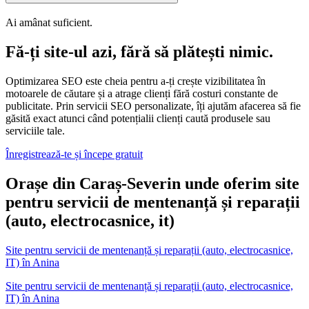
Ai amânat suficient.
Fă-ți site-ul azi, fără să plătești nimic.
Optimizarea SEO este cheia pentru a-ți crește vizibilitatea în
motoarele de căutare și a atrage clienți fără costuri constante de
publicitate. Prin servicii SEO personalizate, îți ajutăm afacerea să fie
găsită exact atunci când potențialii clienți caută produsele sau
serviciile tale.
Înregistrează-te și începe gratuit
Orașe din Caraș-Severin unde oferim site
pentru servicii de mentenanță și reparații
(auto, electrocasnice, it)
Site pentru servicii de mentenanță și reparații (auto, electrocasnice,
IT)
în
Anina
Site pentru servicii de mentenanță și reparații (auto, electrocasnice,
IT) în Anina