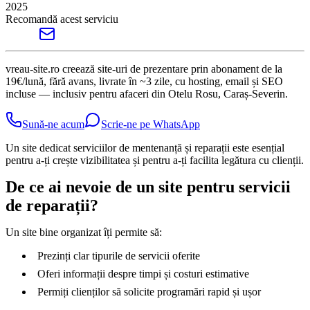
2025
Recomandă acest serviciu
vreau-site.ro creează site-uri de prezentare prin abonament de la
19€/lună, fără avans, livrate în ~3 zile, cu hosting, email și SEO
incluse — inclusiv pentru afaceri din Otelu Rosu, Caraș-Severin.
Sună-ne acum
Scrie-ne pe WhatsApp
Un site dedicat serviciilor de mentenanță și reparații este esențial
pentru a-ți crește vizibilitatea și pentru a-ți facilita legătura cu clienții.
De ce ai nevoie de un site pentru servicii
de reparații?
Un site bine organizat îți permite să:
Prezinți clar tipurile de servicii oferite
Oferi informații despre timpi și costuri estimative
Permiți clienților să solicite programări rapid și ușor