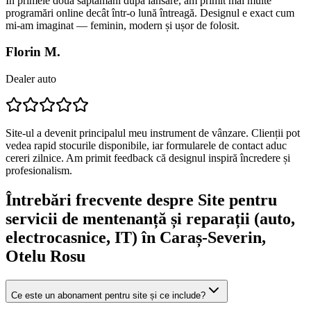
În primele două săptămâni după lansare, am primit mai multe
programări online decât într-o lună întreagă. Designul e exact cum
mi-am imaginat — feminin, modern și ușor de folosit.
Florin M.
Dealer auto
Site-ul a devenit principalul meu instrument de vânzare. Clienții pot
vedea rapid stocurile disponibile, iar formularele de contact aduc
cereri zilnice. Am primit feedback că designul inspiră încredere și
profesionalism.
Întrebări frecvente despre
Site pentru
servicii de mentenanță și reparații (auto,
electrocasnice, IT)
în Caraș-Severin
,
Otelu Rosu
Ce este un abonament pentru site și ce include?