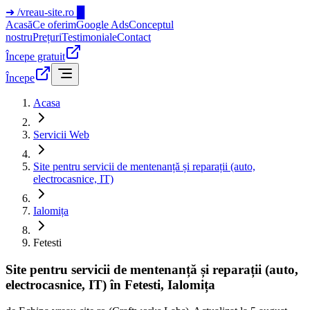
➜
/vreau-site.ro
█
Acasă
Ce oferim
Google Ads
Conceptul
nostru
Prețuri
Testimoniale
Contact
Începe gratuit
Începe
Acasa
Servicii Web
Site pentru servicii de mentenanță și reparații (auto,
electrocasnice, IT)
Ialomița
Fetesti
Site pentru servicii de mentenanță și reparații (auto,
electrocasnice, IT) în Fetesti, Ialomița