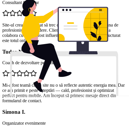
Consultant financiar
Site-ul creat m-a ajutat să trec de la o imagine generică la una de
profesionist de încredere. Clienții mi-au spus că decizia de a
colabora cu mine a fost influențată de cât de clar și bine structurat
este totul online.
Tudor N.
Coach de dezvoltare personală
Mi-a fost teamă că un site nu o să reflecte autentic energia mea. Dar
ce am primit e peste așteptări — cald, profesionist și optimizat
perfect pentru mobile. Am început să primesc mesaje direct din
formularul de contact.
Simona I.
Organizator evenimente