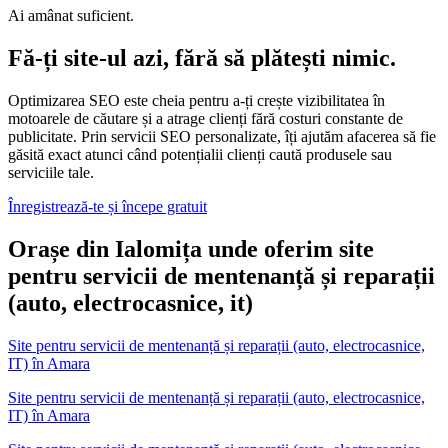
Ai amânat suficient.
Fă-ți site-ul azi, fără să plătești nimic.
Optimizarea SEO este cheia pentru a-ți crește vizibilitatea în
motoarele de căutare și a atrage clienți fără costuri constante de
publicitate. Prin servicii SEO personalizate, îți ajutăm afacerea să fie
găsită exact atunci când potențialii clienți caută produsele sau
serviciile tale.
Înregistrează-te și începe gratuit
Orașe din Ialomița unde oferim site
pentru servicii de mentenanță și reparații
(auto, electrocasnice, it)
Site pentru servicii de mentenanță și reparații (auto, electrocasnice,
IT)
în
Amara
Site pentru servicii de mentenanță și reparații (auto, electrocasnice,
IT) în Amara