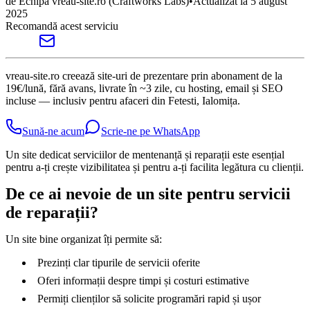
de
Echipa vreau-site.ro
(Craftworks Labs)
•
Actualizat la
5 august
2025
Recomandă acest serviciu
vreau-site.ro creează site-uri de prezentare prin abonament de la
19€/lună, fără avans, livrate în ~3 zile, cu hosting, email și SEO
incluse — inclusiv pentru afaceri din Fetesti, Ialomița.
Sună-ne acum
Scrie-ne pe WhatsApp
Un site dedicat serviciilor de mentenanță și reparații este esențial
pentru a-ți crește vizibilitatea și pentru a-ți facilita legătura cu clienții.
De ce ai nevoie de un site pentru servicii
de reparații?
Un site bine organizat îți permite să:
Prezinți clar tipurile de servicii oferite
Oferi informații despre timpi și costuri estimative
Permiți clienților să solicite programări rapid și ușor