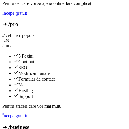
Pentru cei care vor să apară online fără complicații.
Începe gratuit
➜ /pro
// cel_mai_popular
€
29
/ luna
5 Pagini
Conținut
SEO
Modificări lunare
Formular de contact
Mail
Hosting
Support
Pentru afaceri care vor mai mult.
Începe gratuit
➜ /business