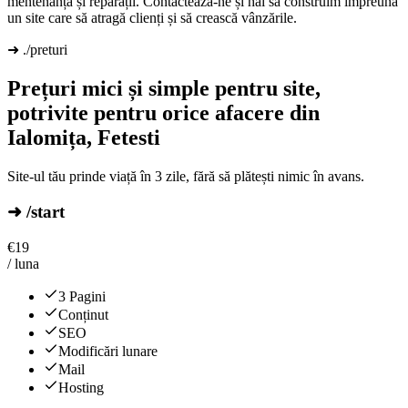
mentenanță și reparații. Contactează-ne și hai să construim împreună
un site care să atragă clienți și să crească vânzările.
➜ ./preturi
Prețuri mici și simple pentru site,
potrivite pentru orice afacere din
Ialomița, Fetesti
Site-ul tău prinde viață în 3 zile, fără să plătești nimic în avans.
➜ /start
€
19
/ luna
3 Pagini
Conținut
SEO
Modificări lunare
Mail
Hosting