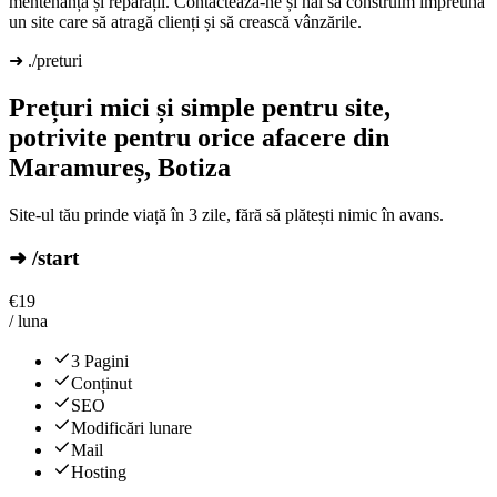
mentenanță și reparații. Contactează-ne și hai să construim împreună
un site care să atragă clienți și să crească vânzările.
➜ ./preturi
Prețuri mici și simple pentru site,
potrivite pentru orice afacere din
Maramureș, Botiza
Site-ul tău prinde viață în 3 zile, fără să plătești nimic în avans.
➜ /start
€
19
/ luna
3 Pagini
Conținut
SEO
Modificări lunare
Mail
Hosting