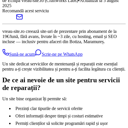
de
Echipa vreau-site.ro
(Craftworks Labs)
•
Actualizat la
5 august
2025
Recomandă acest serviciu
vreau-site.ro creează site-uri de prezentare prin abonament de la
19€/lună, fără avans, livrate în ~3 zile, cu hosting, email și SEO
incluse — inclusiv pentru afaceri din Botiza, Maramureș.
Sună-ne acum
Scrie-ne pe WhatsApp
Un site dedicat serviciilor de mentenanță și reparații este esențial
pentru a-ți crește vizibilitatea și pentru a-ți facilita legătura cu clienții.
De ce ai nevoie de un site pentru servicii
de reparații?
Un site bine organizat îți permite să:
Prezinți clar tipurile de servicii oferite
Oferi informații despre timpi și costuri estimative
Permiți clienților să solicite programări rapid și ușor