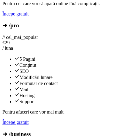
Pentru cei care vor să apară online fără complicații.
Începe gratuit
➜ /pro
// cel_mai_popular
€
29
/ luna
5 Pagini
Conținut
SEO
Modificări lunare
Formular de contact
Mail
Hosting
Support
Pentru afaceri care vor mai mult.
Începe gratuit
➜ /business