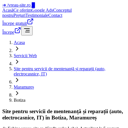
➜
/vreau-site.ro
█
Acasă
Ce oferim
Google Ads
Conceptul
nostru
Prețuri
Testimoniale
Contact
Începe gratuit
Începe
Acasa
Servicii Web
Site pentru servicii de mentenanță și reparații (auto,
electrocasnice, IT)
Maramureș
Botiza
Site pentru servicii de mentenanță și reparații (auto,
electrocasnice, IT) în Botiza, Maramureș