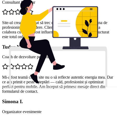
Consultant financiar
Site-ul creat m-a ajutat să trec de la o imagine generică la una de
profesionist de încredere. Clienții mi-au spus că decizia de a
colabora cu mine a fost influențată de cât de clar și bine structurat
este totul online.
Tudor N.
Coach de dezvoltare personală
Mi-a fost teamă că un site nu o să reflecte autentic energia mea. Dar
ce am primit e peste așteptări — cald, profesionist și optimizat
perfect pentru mobile. Am început să primesc mesaje direct din
formularul de contact.
Simona I.
Organizator evenimente