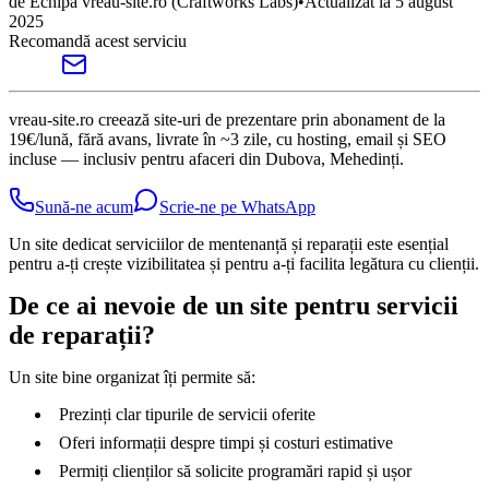
de
Echipa vreau-site.ro
(Craftworks Labs)
•
Actualizat la
5 august
2025
Recomandă acest serviciu
vreau-site.ro creează site-uri de prezentare prin abonament de la
19€/lună, fără avans, livrate în ~3 zile, cu hosting, email și SEO
incluse — inclusiv pentru afaceri din Dubova, Mehedinți.
Sună-ne acum
Scrie-ne pe WhatsApp
Un site dedicat serviciilor de mentenanță și reparații este esențial
pentru a-ți crește vizibilitatea și pentru a-ți facilita legătura cu clienții.
De ce ai nevoie de un site pentru servicii
de reparații?
Un site bine organizat îți permite să:
Prezinți clar tipurile de servicii oferite
Oferi informații despre timpi și costuri estimative
Permiți clienților să solicite programări rapid și ușor