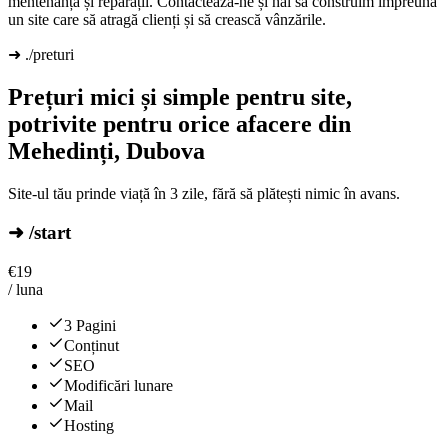
mentenanță și reparații. Contactează-ne și hai să construim împreună
un site care să atragă clienți și să crească vânzările.
➜ ./preturi
Prețuri mici și simple pentru site,
potrivite pentru orice afacere din
Mehedinți, Dubova
Site-ul tău prinde viață în 3 zile, fără să plătești nimic în avans.
➜ /start
€
19
/ luna
3 Pagini
Conținut
SEO
Modificări lunare
Mail
Hosting