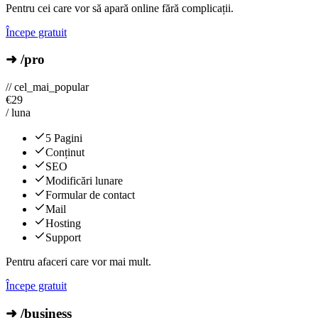
Pentru cei care vor să apară online fără complicații.
Începe gratuit
➜ /pro
// cel_mai_popular
€
29
/ luna
5 Pagini
Conținut
SEO
Modificări lunare
Formular de contact
Mail
Hosting
Support
Pentru afaceri care vor mai mult.
Începe gratuit
➜ /business