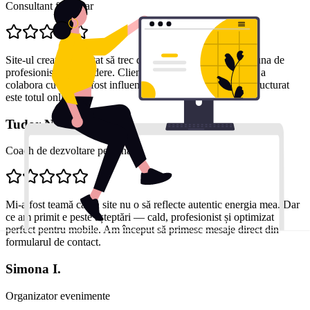
Consultant financiar
Site-ul creat m-a ajutat să trec de la o imagine generică la una de
profesionist de încredere. Clienții mi-au spus că decizia de a
colabora cu mine a fost influențată de cât de clar și bine structurat
este totul online.
Tudor N.
Coach de dezvoltare personală
Mi-a fost teamă că un site nu o să reflecte autentic energia mea. Dar
ce am primit e peste așteptări — cald, profesionist și optimizat
perfect pentru mobile. Am început să primesc mesaje direct din
formularul de contact.
Simona I.
Organizator evenimente