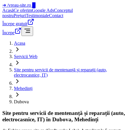
➜
/vreau-site.ro
█
Acasă
Ce oferim
Google Ads
Conceptul
nostru
Prețuri
Testimoniale
Contact
Începe gratuit
Începe
Acasa
Servicii Web
Site pentru servicii de mentenanță și reparații (auto,
electrocasnice, IT)
Mehedinți
Dubova
Site pentru servicii de mentenanță și reparații (auto,
electrocasnice, IT) în Dubova, Mehedinți