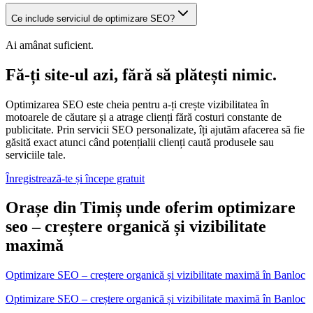
Ce include serviciul de optimizare SEO?
Ai amânat suficient.
Fă-ți site-ul azi, fără să plătești nimic.
Optimizarea SEO este cheia pentru a-ți crește vizibilitatea în
motoarele de căutare și a atrage clienți fără costuri constante de
publicitate. Prin servicii SEO personalizate, îți ajutăm afacerea să fie
găsită exact atunci când potențialii clienți caută produsele sau
serviciile tale.
Înregistrează-te și începe gratuit
Orașe din Timiș unde oferim optimizare
seo – creștere organică și vizibilitate
maximă
Optimizare SEO – creștere organică și vizibilitate maximă
în
Banloc
Optimizare SEO – creștere organică și vizibilitate maximă în Banloc