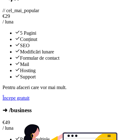
// cel_mai_popular
€
29
/ luna
5 Pagini
Conținut
SEO
Modificări lunare
Formular de contact
Mail
Hosting
Support
Pentru afaceri care vor mai mult.
Începe gratuit
➜ /business
€
49
/ luna
Pagini multiple