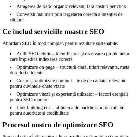
Atragerea de trafic organic relevant, fără costuri per click
Conversii mai mari prin targetarea corectă a intenției de
căutare
Ce includ serviciile noastre SEO
Abordăm SEO în mod complet, pentru rezultate sustenabile:
Audit SEO tehnic – identificarea și rezolvarea problemelor
care împiedică indexarea corectă
Optimizare on-page – structură clară, titluri relevante, meta
descrieri eficiente
Creare și optimizare conținut – texte de calitate, relevante
pentru cuvintele-cheie vizate
Optimizare viteză și experiență utilizator – factori esențiali
pentru SEO modern
Link building etic – obținerea de backlink-uri de calitate
pentru autoritate și credibilitate
Procesul nostru de optimizare SEO
Procesul este gândit pentru a livra rezultate măsurabile și durabile: