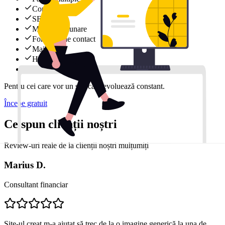
Conținut
SEO
Modificări lunare
Formular de contact
Mail
Hosting
Support rapid
Pentru cei care vor un site care evoluează constant.
Începe gratuit
Ce spun clienții noștri
Review-uri reale de la clienții noștri mulțumiți
Marius D.
Consultant financiar
Site-ul creat m-a ajutat să trec de la o imagine generică la una de