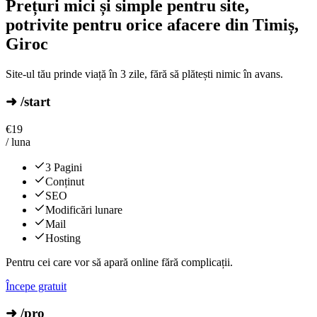
Prețuri mici și simple pentru site,
potrivite pentru orice afacere din Timiș,
Giroc
Site-ul tău prinde viață în 3 zile, fără să plătești nimic în avans.
➜ /start
€
19
/ luna
3 Pagini
Conținut
SEO
Modificări lunare
Mail
Hosting
Pentru cei care vor să apară online fără complicații.
Începe gratuit
➜ /pro