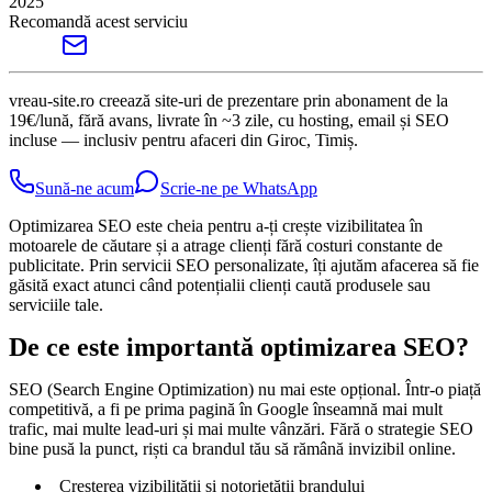
2025
Recomandă acest serviciu
vreau-site.ro creează site-uri de prezentare prin abonament de la
19€/lună, fără avans, livrate în ~3 zile, cu hosting, email și SEO
incluse — inclusiv pentru afaceri din Giroc, Timiș.
Sună-ne acum
Scrie-ne pe WhatsApp
Optimizarea SEO este cheia pentru a-ți crește vizibilitatea în
motoarele de căutare și a atrage clienți fără costuri constante de
publicitate. Prin servicii SEO personalizate, îți ajutăm afacerea să fie
găsită exact atunci când potențialii clienți caută produsele sau
serviciile tale.
De ce este importantă optimizarea SEO?
SEO (Search Engine Optimization) nu mai este opțional. Într-o piață
competitivă, a fi pe prima pagină în Google înseamnă mai mult
trafic, mai multe lead-uri și mai multe vânzări. Fără o strategie SEO
bine pusă la punct, riști ca brandul tău să rămână invizibil online.
Creșterea vizibilității și notorietății brandului