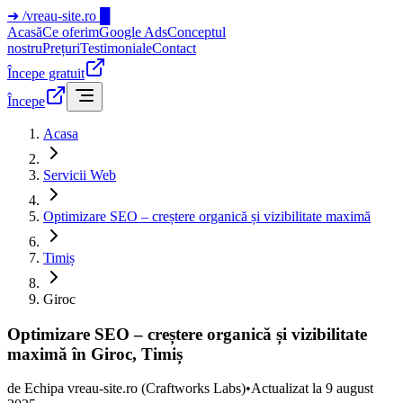
➜
/vreau-site.ro
█
Acasă
Ce oferim
Google Ads
Conceptul
nostru
Prețuri
Testimoniale
Contact
Începe gratuit
Începe
Acasa
Servicii Web
Optimizare SEO – creștere organică și vizibilitate maximă
Timiș
Giroc
Optimizare SEO – creștere organică și vizibilitate
maximă în Giroc, Timiș
de
Echipa vreau-site.ro
(Craftworks Labs)
•
Actualizat la
9 august