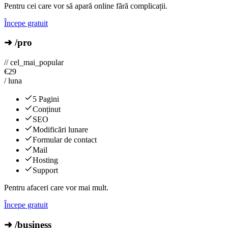
Pentru cei care vor să apară online fără complicații.
Începe gratuit
➜ /pro
// cel_mai_popular
€
29
/ luna
5 Pagini
Conținut
SEO
Modificări lunare
Formular de contact
Mail
Hosting
Support
Pentru afaceri care vor mai mult.
Începe gratuit
➜ /business