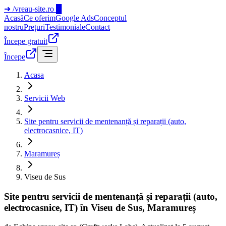
➜
/vreau-site.ro
█
Acasă
Ce oferim
Google Ads
Conceptul
nostru
Prețuri
Testimoniale
Contact
Începe gratuit
Începe
Acasa
Servicii Web
Site pentru servicii de mentenanță și reparații (auto,
electrocasnice, IT)
Maramureș
Viseu de Sus
Site pentru servicii de mentenanță și reparații (auto,
electrocasnice, IT) în Viseu de Sus, Maramureș