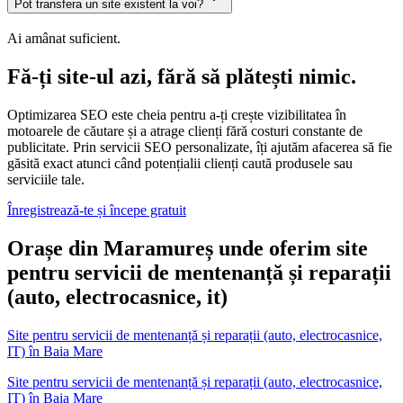
Pot transfera un site existent la voi?
Ai amânat suficient.
Fă-ți site-ul azi, fără să plătești nimic.
Optimizarea SEO este cheia pentru a-ți crește vizibilitatea în
motoarele de căutare și a atrage clienți fără costuri constante de
publicitate. Prin servicii SEO personalizate, îți ajutăm afacerea să fie
găsită exact atunci când potențialii clienți caută produsele sau
serviciile tale.
Înregistrează-te și începe gratuit
Orașe din Maramureș unde oferim site
pentru servicii de mentenanță și reparații
(auto, electrocasnice, it)
Site pentru servicii de mentenanță și reparații (auto, electrocasnice,
IT)
în
Baia Mare
Site pentru servicii de mentenanță și reparații (auto, electrocasnice,
IT) în Baia Mare