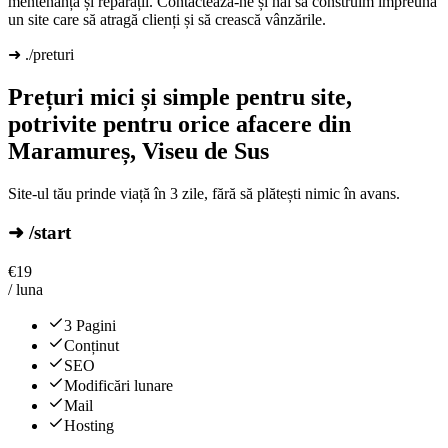
mentenanță și reparații. Contactează-ne și hai să construim împreună
un site care să atragă clienți și să crească vânzările.
➜ ./preturi
Prețuri mici și simple pentru site,
potrivite pentru orice afacere din
Maramureș, Viseu de Sus
Site-ul tău prinde viață în 3 zile, fără să plătești nimic în avans.
➜ /start
€
19
/ luna
3 Pagini
Conținut
SEO
Modificări lunare
Mail
Hosting