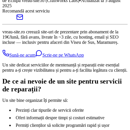
de
Echipa vreau-site.ro
(Craftworks Labs)
•
Actualizat la
5 august
2025
Recomandă acest serviciu
vreau-site.ro creează site-uri de prezentare prin abonament de la
19€/lună, fără avans, livrate în ~3 zile, cu hosting, email și SEO
incluse — inclusiv pentru afaceri din Viseu de Sus, Maramureș.
Sună-ne acum
Scrie-ne pe WhatsApp
Un site dedicat serviciilor de mentenanță și reparații este esențial
pentru a-ți crește vizibilitatea și pentru a-ți facilita legătura cu clienții.
De ce ai nevoie de un site pentru servicii
de reparații?
Un site bine organizat îți permite să:
Prezinți clar tipurile de servicii oferite
Oferi informații despre timpi și costuri estimative
Permiți clienților să solicite programări rapid și ușor