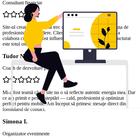
Consultant financiar
Site-ul creat m-a ajutat să trec de la o imagine generică la una de
profesionist de încredere. Clienții mi-au spus că decizia de a
colabora cu mine a fost influențată de cât de clar și bine structurat
este totul online.
Tudor N.
Coach de dezvoltare personală
Mi-a fost teamă că un site nu o să reflecte autentic energia mea. Dar
ce am primit e peste așteptări — cald, profesionist și optimizat
perfect pentru mobile. Am început să primesc mesaje direct din
formularul de contact.
Simona I.
Organizator evenimente